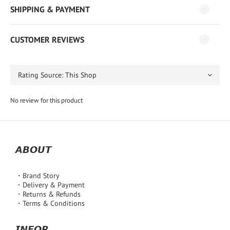
SHIPPING & PAYMENT
CUSTOMER REVIEWS
No review for this product
𝘼𝘽𝙊𝙐𝙏
・Brand Story
・Delivery & Payment
・Returns & Refunds
・Terms & Conditions
𝙄𝙉𝙁𝙊𝙍