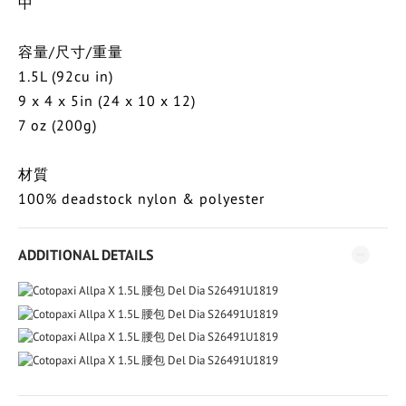
中
容量/尺寸/重量
1.5L (92cu in)
9 x 4 x 5in (24 x 10 x 12)
7 oz (200g)
材質
100% deadstock nylon & polyester
ADDITIONAL DETAILS