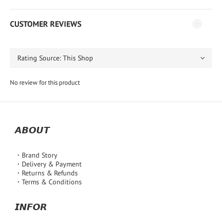
CUSTOMER REVIEWS
No review for this product
𝘼𝘽𝙊𝙐𝙏
・Brand Story
・Delivery & Payment
・Returns & Refunds
・Terms & Conditions
𝙄𝙉𝙁𝙊𝙍