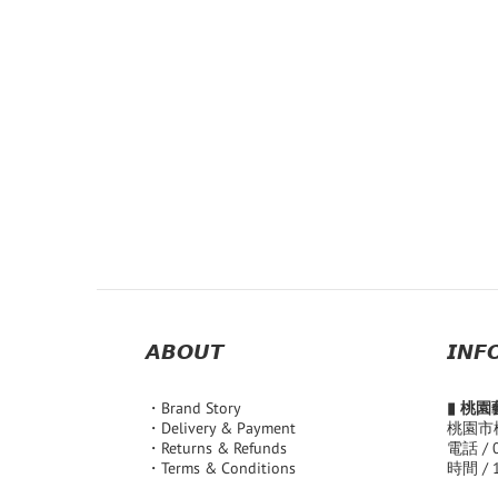
𝘼𝘽𝙊𝙐𝙏
𝙄𝙉𝙁
・Brand Story
▮ 桃
・Delivery & Payment
桃園市
・Returns & Refunds
電話 / 
・Terms & Conditions
時間 / 