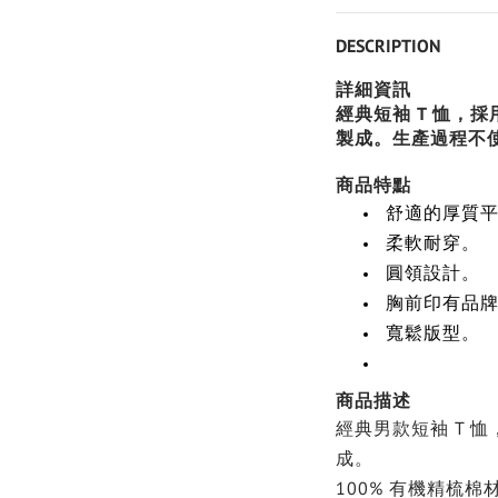
DESCRIPTION
詳細資訊
經典短袖 T 恤，採
製成。生產過程不使用
商品特點
舒適的厚質平
柔軟耐穿。
圓領設計。
胸前印有品牌
寬鬆版型。
商品描述
經典男款短袖 T 
成。
100% 有機精梳