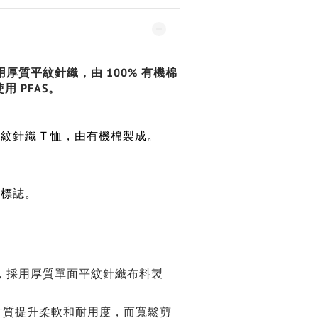
用厚質平紋針織，由 100% 有機棉
 PFAS。
紋針織 T 恤，由有機棉製成。
標誌。
恤，採用厚質單面平紋針織布料製
棉材質提升柔軟和耐用度，而寬鬆剪