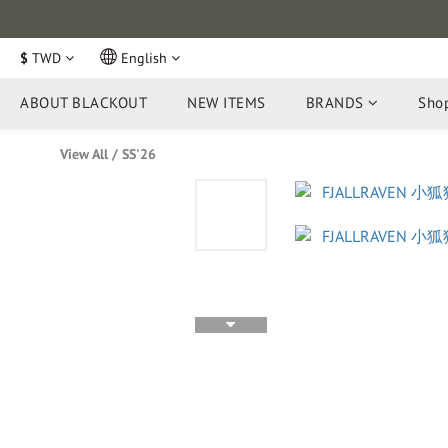
$
TWD
English
ABOUT BLACKOUT
NEW ITEMS
BRANDS
Shop
View All
/
SS'26