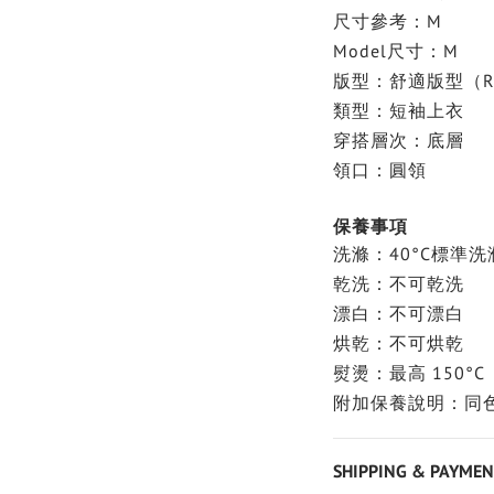
尺寸參考：M
Model尺寸：M
版型：舒適版型（Rela
類型：短袖上衣
穿搭層次：底層
領口：圓領
保養事項
洗滌：40°C標準洗
乾洗：不可乾洗
漂白：不可漂白
烘乾：不可烘乾
熨燙：最高 150°C
附加保養說明：同
SHIPPING & PAYMEN