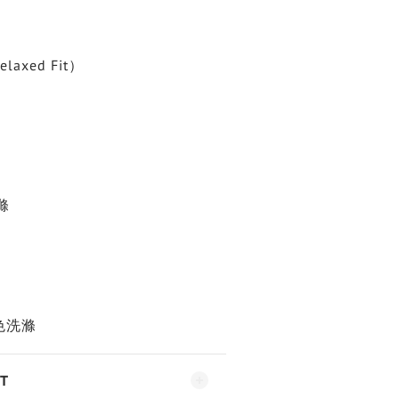
xed Fit）
滌
色洗滌
T