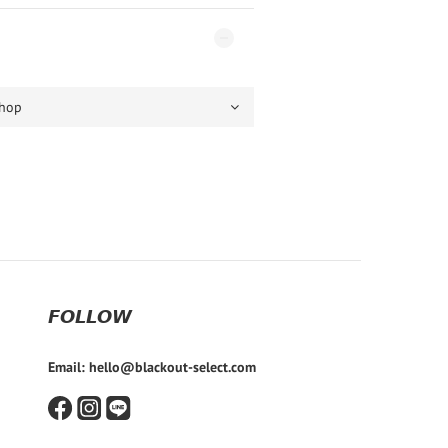
𝙁𝙊𝙇𝙇𝙊𝙒
Email: hello@blackout-select.com