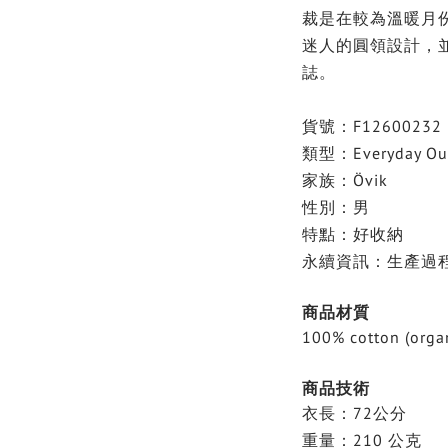
裁是在較為溫暖月
迷人的圓領設計，並在胸
誌。
貨號：F12600232
類型：Everyday Ou
家族：Övik
性別：男
特點：好收納
永續資訊：生產過程
商品材質
100% cotton (orga
商品技術
衣長：72公分
重量：210 公克