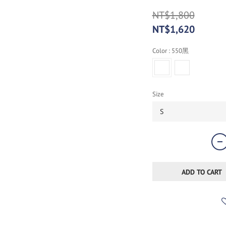
NT$1,800
NT$1,620
Color
: 550黑
Size
ADD TO CART