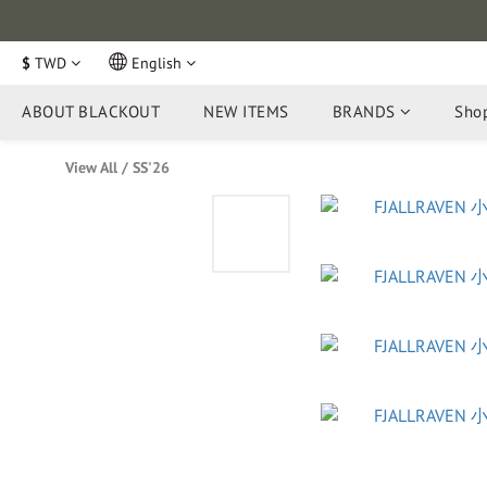
$
TWD
English
ABOUT BLACKOUT
NEW ITEMS
BRANDS
Shop
View All
/
SS'26