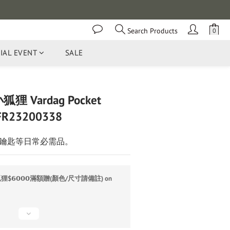
Search Products
IAL EVENT
SALE
BUY NOW
小狐狸 Vardag Pocket
FR23200338
鑰匙等日常必需品。
$𝟲𝟬𝟬𝟬滿額贈(顏色/尺寸請備註) on