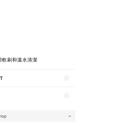
用軟刷和溫水清潔
T