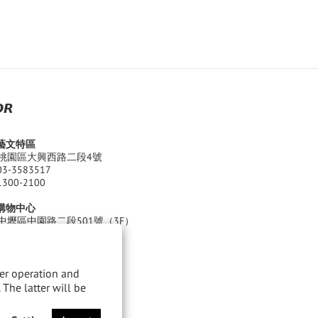
𝙍
園藝文特區
桃園區大興西路二段4號
03-3583517
1300-2100
江購物中心
中壢區中園路二段501號（3F）
03-4680520
 Thu. ) 11:00 - 22:00
 Sat. ) 11:00 - 22:30
per operation and
 The latter will be
化有限公司
0962213