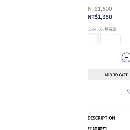
NT$1,500
NT$1,350
Color
: 037煤炭黑
ADD TO CART
DESCRIPTION
詳細資訊