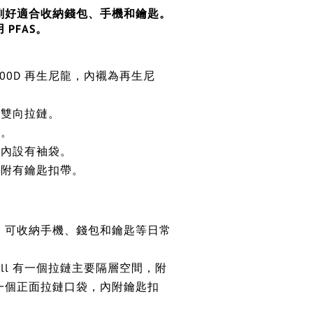
剛好適合收納錢包、手機和鑰匙。
PFAS。
00D 再生尼龍，內襯為再生尼
雙向拉鏈。
。
內設有袖袋。
附有鑰匙扣帶。
，可收納手機、錢包和鑰匙等日常
t Small 有一個拉鏈主要隔層空間，附
一個正面拉鏈口袋，內附鑰匙扣