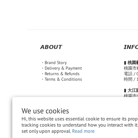
𝘼𝘽𝙊𝙐𝙏
𝙄𝙉𝙁
・Brand Story
▮ 桃
・Delivery & Payment
桃園市
・Returns & Refunds
電話 / 
・Terms & Conditions
時間 / 
▮ 大
桃園市
電話 / 
時間 /
We use cookies
( Sun. -
( Fri. -
Hi, this website uses essential cookie to ensure its pro
tracking cookies to understand how you interact with it.
領潮文
set only upon approval.
Read more
統編：5