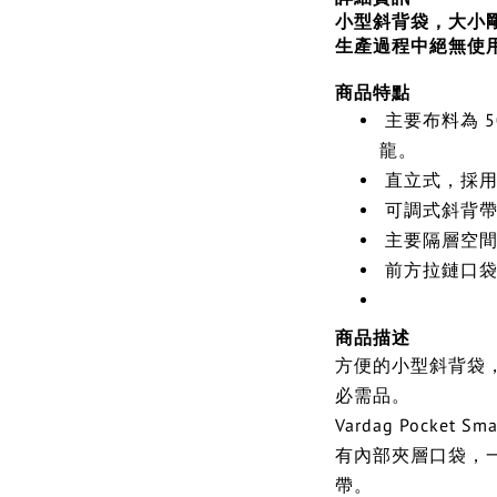
小型斜背袋，大小
生產過程中絕無使用 
商品特點
主要布料為 5
龍。
直立式，採用
可調式斜背帶
主要隔層空間
前方拉鏈口袋
商品描述
方便的小型斜背袋
必需品。
Vardag Pocke
有內部夾層口袋，
帶。