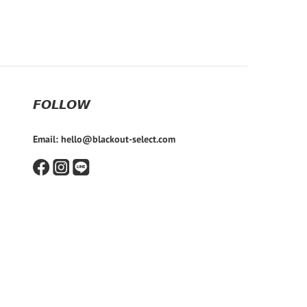
𝙁𝙊𝙇𝙇𝙊𝙒
Email: hello@blackout-select.com