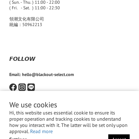
( Sun. - Thu. ) 11:00 - 22:00
( Fri. - Sat. ) 11:00 - 22:30
領潮文化有限公司
統編：50962213
𝙁𝙊𝙇𝙇𝙊𝙒
Email: hello@blackout-select.com
We use cookies
Hi, this website uses essential cookie to ensure its
proper operation and tracking cookies to understand
how you interact with it. The latter will be set only upon
approval.
Read more