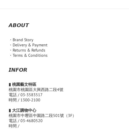
𝘼𝘽𝙊𝙐𝙏
・Brand Story
・Delivery & Payment
・Returns & Refunds
・Terms & Conditions
𝙄𝙉𝙁𝙊𝙍
▮ 桃園藝文特區
桃園市桃園區大興西路二段4號
電話 / 03-3583517
時間 / 1300-2100
▮ 大江購物中心
桃園市中壢區中園路二段501號（3F）
電話 / 03-4680520
時間 /