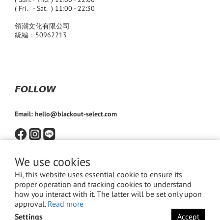
( Fri. - Sat. ) 11:00 - 22:30
領潮文化有限公司
統編：50962213
𝙁𝙊𝙇𝙇𝙊𝙒
Email: hello@blackout-select.com
We use cookies
Hi, this website uses essential cookie to ensure its
proper operation and tracking cookies to understand
how you interact with it. The latter will be set only upon
approval.
Read more
Settings
Accept