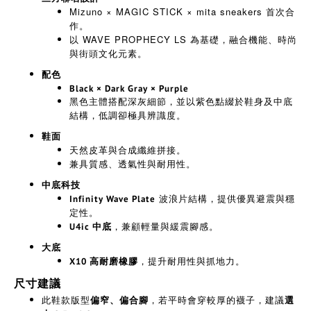
Mizuno × MAGIC STICK × mita sneakers 首次合
作。
以 WAVE PROPHECY LS 為基礎，融合機能、時尚
與街頭文化元素。
配色
Black × Dark Gray × Purple
黑色主體搭配深灰細節，並以紫色點綴於鞋身及中底
結構，低調卻極具辨識度。
鞋面
天然皮革與合成纖維拼接。
兼具質感、透氣性與耐用性。
中底科技
波浪片結構，提供優異避震與穩
Infinity Wave Plate
定性。
，兼顧輕量與緩震腳感。
U4ic 中底
大底
，提升耐用性與抓地力。
X10 高耐磨橡膠
尺寸建議
此鞋款版型
，若平時會穿較厚的襪子，建議
偏窄、偏合腳
選