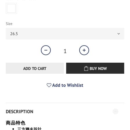
Size
ADD TO CART
BUY NOW
Add to Wishlist
DESCRIPTION
商品特色
三方聯名設計