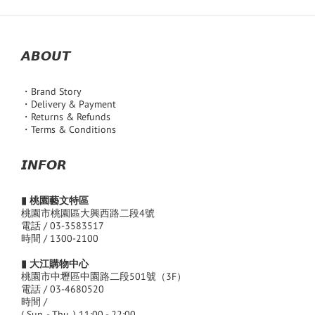
𝘼𝘽𝙊𝙐𝙏
・Brand Story
・Delivery & Payment
・Returns & Refunds
・Terms & Conditions
𝙄𝙉𝙁𝙊𝙍
▮ 桃園藝文特區
桃園市桃園區大興西路二段4號
電話 / 03-3583517
時間 / 1300-2100
▮ 大江購物中心
桃園市中壢區中園路二段501號（3F）
電話 / 03-4680520
時間 /
( Sun. - Thu. ) 11:00 - 22:00