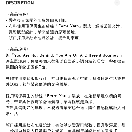
DESCRIPTION
〈商品特色〉
- 帶有復古氛圍的印象派圖像T恤。
- 布料使用環保再生的紗線「Ferre Yarn」製成，觸感柔細光滑。
- 寬鬆版型設計，帶來舒適的穿著體驗。
- 領口採用羅紋布包邊設計，提升耐穿度。
〈商品說明〉
以「You Are Not Behind. You Are On A Different Journey.」
為主題訊息，傳達每個人都能以自己的步調前進的理念，帶有復古
氛圍的印象派圖像T恤。
整體採用寬鬆版型設計，袖口也保留充足空間，無論日常生活或戶
外活動，都能帶來舒適的穿著體驗。
採用環保再生的紗線「Ferre Yarn」製成，在兼顧環境永續的同
時，帶來柔軟親膚的舒適觸感，穿著輕鬆無負擔。
布料具備剛好的厚度，不易透膚單穿也合適，隨性搭配輕鬆融入日
常生活。
領口採用羅紋布包邊設計，有效減少變形與鬆弛，提升耐穿度。是
一款能自然融入日常與戶外場景，兼具態度與設計感的圖像 T