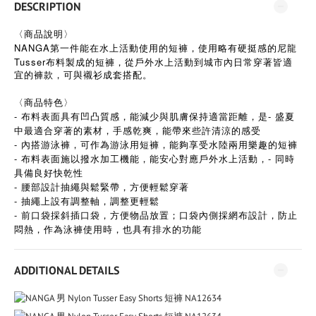
DESCRIPTION
〈商品說明〉
NANGA
第一件能在水上活動使用的短褲，使用略有硬挺感的尼龍
Tusser
布料製成的短褲，從戶外水上活動到城市內日常穿著皆適
宜的褲款，可與襯衫成套搭配。
〈商品特色〉
- 布料表面具有凹凸質感，能減少與肌膚保持適當距離，是- 盛夏
中最適合穿著的素材，手感乾爽，能帶來些許清涼的感受
- 內搭游泳褲，可作為游泳用短褲，能夠享受水陸兩用樂趣的短褲
- 布料表面施以撥水加工機能，能安心對應戶外水上活動，- 同時
具備良好快乾性
- 腰部設計抽繩與鬆緊帶，方便輕鬆穿著
- 抽繩上設有調整軸，調整更輕鬆
- 前口袋採斜插口袋，方便物品放置；口袋內側採網布設計，防止
悶熱，作為泳褲使用時，也具有排水的功能
ADDITIONAL DETAILS