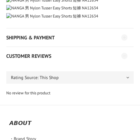
SHIPPING & PAYMENT
CUSTOMER REVIEWS
No review for this product
𝘼𝘽𝙊𝙐𝙏
・Brand Story