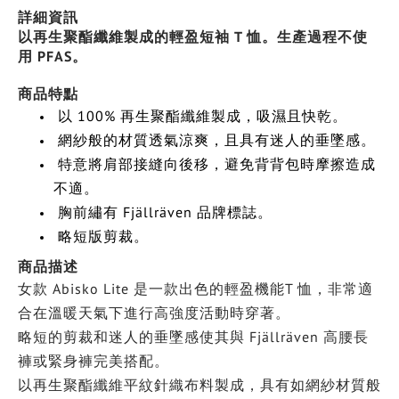
詳細資訊
以再生聚酯纖維製成的輕盈短袖 T 恤。生產過程不使
用 PFAS。
商品特點
以 100% 再生聚酯纖維製成，吸濕且快乾。
網紗般的材質透氣涼爽，且具有迷人的垂墜感。
特意將肩部接縫向後移，避免背背包時摩擦造成
不適。
胸前繡有 Fjällräven 品牌標誌。
略短版剪裁。
商品描述
女款 Abisko Lite 是一款出色的輕盈機能T 恤，非常適
合在溫暖天氣下進行高強度活動時穿著。
略短的剪裁和迷人的垂墜感使其與 Fjällräven 高腰長
褲或緊身褲完美搭配。
以再生聚酯纖維平紋針織布料製成，具有如網紗材質般