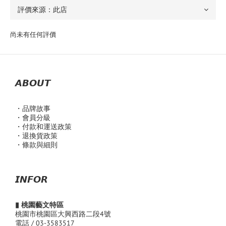
尚未有任何評價
𝘼𝘽𝙊𝙐𝙏
・品
牌故事
・會員分級
・付款和運送政策
・退換貨政策
・條款與細則
𝙄𝙉𝙁𝙊𝙍
▮ 桃園藝文特區
桃園市桃園區大興西路二段4號
電話 / 03-3583517