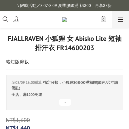
註冊會員拿購物金 $100，滿$1200免運
\ 限時活動／8.07-8.09 夏季服飾滿 $3800，再享88折
註冊會員拿購物金 $100，滿$1200免運
FJALLRAVEN 小狐狸 女 Abisko Lite 短袖
排汗衣 FR14600203
略短版剪裁
至
08/09 16:00
截止
指定分類，小狐狸$𝟲𝟬𝟬𝟬滿額贈(顏色/尺寸請
備註)
全店，滿1200免運
NT$1,600
NT$1,440