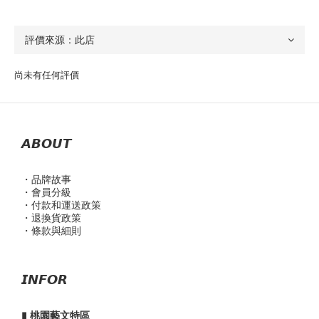
尚未有任何評價
𝘼𝘽𝙊𝙐𝙏
・品
牌故事
・會員分級
・付款和運送政策
・退換貨政策
・條款與細則
𝙄𝙉𝙁𝙊𝙍
▮ 桃園藝文特區