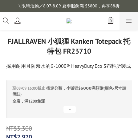
註冊會員拿購物金 $100，滿$1200免運
\ 限時活動／8.07-8.09 夏季服飾滿 $3800，再享88折
註冊會員拿購物金 $100，滿$1200免運
FJALLRAVEN 小狐狸 Kanken Totepack 托
特包 FR23710
採用耐用且防潑水的G-1000® HeavyDuty Eco S布料所製成
至
08/09 16:00
截止
指定分類，小狐狸$𝟲𝟬𝟬𝟬滿額贈(顏色/尺寸請
備註)
全店，滿1200免運
NT$3,300
NT$2,970