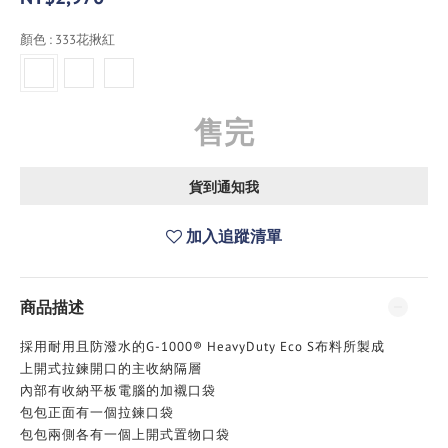
顏色
: 333花揪紅
售完
貨到通知我
加入追蹤清單
商品描述
採用耐用且防潑水的G-1000® HeavyDuty Eco S布料所製成
上開式拉鍊開口的主收納隔層
內部有收納平板電腦的加襯口袋
包包正面有一個拉鍊口袋
包包兩側各有一個上開式置物口袋