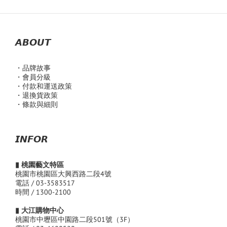
𝘼𝘽𝙊𝙐𝙏
・品
牌故事
・會員分級
・付款和運送政策
・退換貨政策
・條款與細則
𝙄𝙉𝙁𝙊𝙍
▮ 桃園藝文特區
桃園市桃園區大興西路二段4號
電話 / 03-3583517
時間 / 1300-2100
▮ 大江購物中心
桃園市中壢區中園路二段501號（3F）