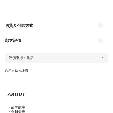
送貨及付款方式
顧客評價
尚未有任何評價
𝘼𝘽𝙊𝙐𝙏
・品
牌故事
・會員分級