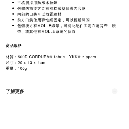
主格層採用防潑水拉鍊
包體的前後方皆有泡棉襯墊保護內容物
內部的口袋可以放置線材
前方口袋使用彈性繩固定，可以輕鬆開闔
包體後方有MOLLE織帶，可將此配件固定在肩背帶、腰
帶、或其他有MOLLE系統的位置
商品規格
材質：500D CORDURA® fabric、YKK® zippers
尺寸：20 x 13 x 4cm
100g
重量：
了解更多