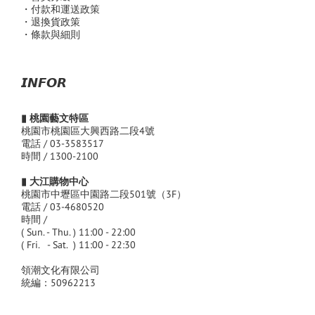
・付款和運送政策
・退換貨政策
・條款與細則
𝙄𝙉𝙁𝙊𝙍
▮ 桃園藝文特區
桃園市桃園區大興西路二段4號
電話 / 03-3583517
時間 / 1300-2100
▮ 大江購物中心
桃園市中壢區中園路二段501號（3F）
電話 / 03-4680520
時間 /
( Sun. - Thu. ) 11:00 - 22:00
( Fri. - Sat. ) 11:00 - 22:30
領潮文化有限公司
統編：50962213