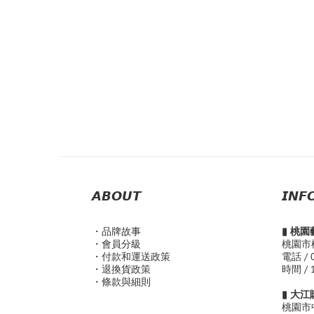
𝘼𝘽𝙊𝙐𝙏
𝙄𝙉𝙁
・品
牌故事
▮ 桃
・會員分級
桃園市
・付款和運送政策
電話 / 
・退換貨政策
時間 / 
・條款與細則
▮ 大
桃園市