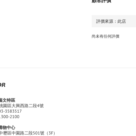
顧客評價
尚未有任何評價
𝙍
園藝文特區
桃園區大興西路二段4號
03-3583517
1300-2100
江購物中心
中壢區中園路二段501號（3F）