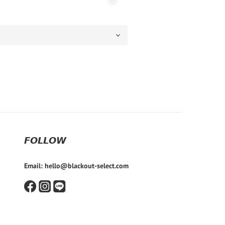
𝙁𝙊𝙇𝙇𝙊𝙒
Email: hello@blackout-select.com