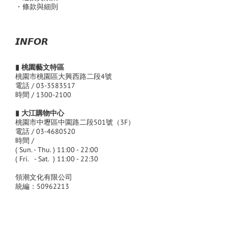
・條款與細則
𝙄𝙉𝙁𝙊𝙍
▮ 桃園藝文特區
桃園市桃園區大興西路二段4號
電話 / 03-3583517
時間 / 1300-2100
▮ 大江購物中心
桃園市中壢區中園路二段501號（3F）
電話 / 03-4680520
時間 /
( Sun. - Thu. ) 11:00 - 22:00
( Fri. - Sat. ) 11:00 - 22:30
領潮文化有限公司
統編：50962213