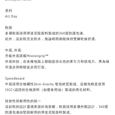
系列
All Day
鞋面
多層鞋面採用彈道尼龍面料製成的360度防護包邊。
此外，這款鞋完全防水，無論晴雨都能保持雙腳乾燥舒適。
中底, 外底
升級外底搭載Missiongrip™
外底科技，在各種地面上都能提供出色的牽引力和抓地力。專為城
市漫步與輕鬆徒步而打造。
Speedboard
中底採用生物屬性Zero-Gravity 發泡材質製成。這種泡棉是使用
ISCC+認證的生物原料（如廢食用油）製成的再生材料。
技術性與耐用性的統一
這款鞋的設計靈感來源於地形圖，鞋面採用多層外觀設計，360度
防護包邊由堅固耐用的彈道尼龍面料製成。