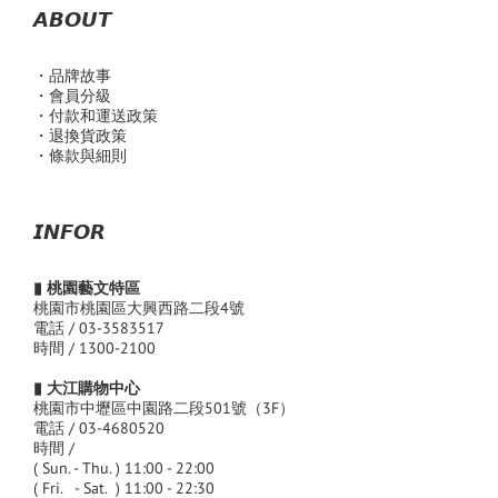
𝘼𝘽𝙊𝙐𝙏
・品
牌故事
・會員分級
・付款和運送政策
・退換貨政策
・條款與細則
𝙄𝙉𝙁𝙊𝙍
▮ 桃園藝文特區
桃園市桃園區大興西路二段4號
電話 / 03-3583517
時間 / 1300-2100
▮ 大江購物中心
桃園市中壢區中園路二段501號（3F）
電話 / 03-4680520
時間 /
( Sun. - Thu. ) 11:00 - 22:00
( Fri. - Sat. ) 11:00 - 22:30