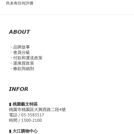
尚未有任何評價
𝘼𝘽𝙊𝙐𝙏
・品
牌故事
・會員分級
・付款和運送政策
・退換貨政策
・條款與細則
𝙄𝙉𝙁𝙊𝙍
▮ 桃園藝文特區
桃園市桃園區大興西路二段4號
電話 / 03-3583517
時間 / 1300-2100
▮ 大江購物中心