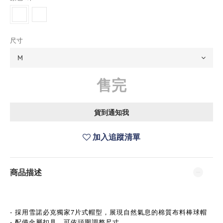
尺寸
售完
貨到通知我
加入追蹤清單
商品描述
- 採用雪諾必克獨家7片式帽型，展現自然氣息的棉質布料棒球帽
- 配備金屬扣具，可依頭圍調整尺寸