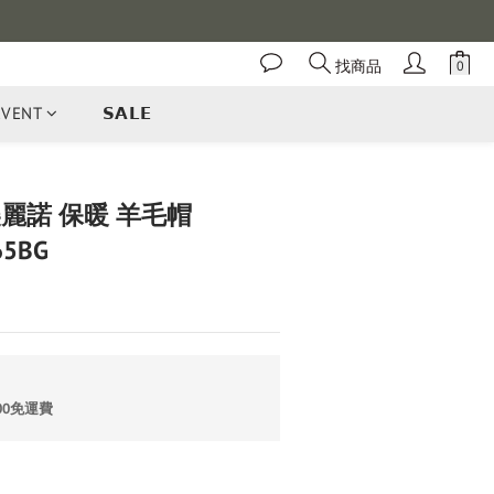
找商品
EVENT
𝗦𝗔𝗟𝗘
 美麗諾 保暖 羊毛帽
65BG
00免運費