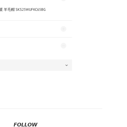
𝙁𝙊𝙇𝙇𝙊𝙒