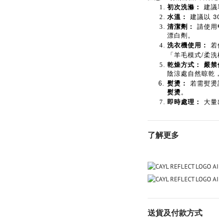
初次洗滌：
建議
3
水溫：
建議以
清潔劑：
請使用
漂白劑。
洗衣機使用：
若
/
「羊毛模式
柔洗
乾燥方式：
嚴禁
陰涼處自然晾乾
熨燙：
若需熨燙
熨燙
。
即時處理：
大量
了解更多
送貨及付款方式