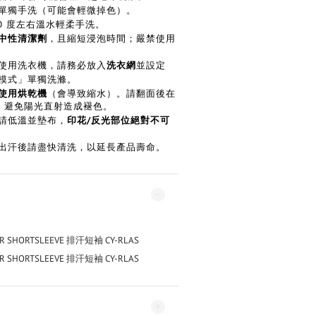
單獨手洗（可能會輕微掉色）。
0
度左右溫水輕柔手洗。
中性清潔劑
，且縮短浸泡時間；嚴禁使用
洗衣網
使用洗衣機，請務必放入
並設定
模式」單獨洗滌。
使用烘乾機
（會導致縮水）。請翻面後在
，避免陽光直射造成褪色。
印花
/
反光部位絕對不可
請低溫並墊布，
出汗後請盡快清洗，以延長產品壽命。