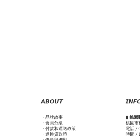
𝘼𝘽𝙊𝙐𝙏
𝙄𝙉𝙁
・品
牌故事
▮ 桃
・會員分級
桃園市
・付款和運送政策
電話 / 
・退換貨政策
時間 / 
・條款與細則