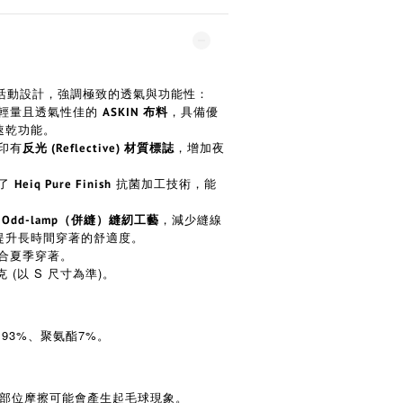
活動設計，強調極致的透氣與功能性：
輕量且透氣性佳的
，具備優
ASKIN 布料
速乾功能。
印有
，增加夜
反光 (Reflective) 材質標誌
。
了
抗菌加工技術，能
Heiq Pure Finish
用
，減少縫線
Odd-lamp（併縫）縫紉工藝
提升長時間穿著的舒適度。
合夏季穿著。
克 (以 S 尺寸為準)。
93%、聚氨酯7%。
部位摩擦可能會產生起毛球現象。