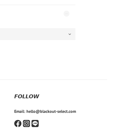
𝙁𝙊𝙇𝙇𝙊𝙒
Email: hello@blackout-select.com