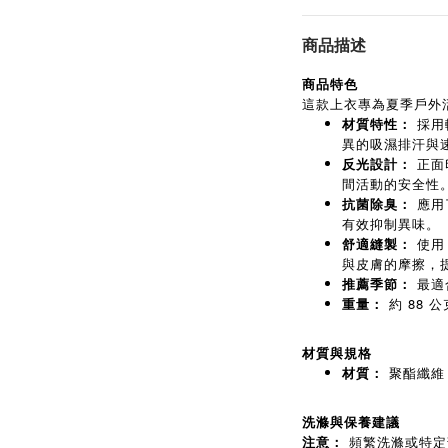
商品描述
商品特色
這款上衣專為夏季戶外
採用
材質特性：
異的吸濕排汗與
正面
反光設計：
間活動的安全性
應用
抗菌除臭：
有效抑制異味。
使
舒適縫製：
與皮膚的摩擦，
最適
推薦季節：
約 88 公
重量：
材質與規格
聚酯纖維 
材質：
洗滌與保養建議
頻繁洗滌或特定
注意：