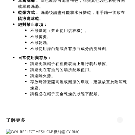
深色產品可能會褪色，請與其他淺色衣物分開
單獨洗滌：
或單獨洗滌。
洗滌後請盡可能將水分擠乾，用手鋪平後放在
乾燥方式：
。
陰涼處晾乾
絕對禁止事項：
烘乾（禁止使用烘衣機）。
不可
熨燙。
不可
乾洗。
不可
使用漂白劑或含有漂白成分的洗滌劑。
不可
日常使用與存放：
請避免讓帽子在粗糙表面上進行劇烈摩擦。
請避免在有油污的場所配戴使用。
請遠離火源。
存放時請避開高溫或潮濕的環境，建議放置於陰涼乾
燥處。
請務必在帽子完全乾燥的狀態下配戴。
了解更多