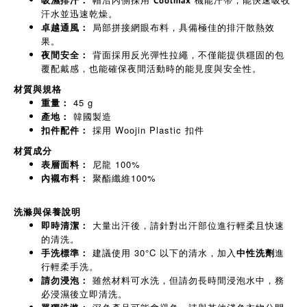
吸濕排汗：
Coolmax
汗水並迅速乾燥。
局部拼接網眼布料，具備極佳的排汗散熱效
卓越通風：
果。
背面採用反光彈性拉繩，不僅能提供穩固的包
夜間安全：
覆配戴感，也能確保夜間活動時的能見度與安全性。
材質與規格
45 g
重量：
韓國製造
產地：
採用 Woojin Plastic 扣件
扣件配件：
材質成分
尼龍 100%
表層面料：
聚酯纖維100%
內襯布料：
洗滌與保養說明
大量出汗後，請針對出汗部位進行輕柔且快速
即時清潔：
的清洗。
建議使用 30°C 以下的清水，加入
進
手洗標準：
中性洗劑
行輕柔手洗。
雖然材料可水洗，但請勿長時間浸泡水中，務
請勿浸泡：
必浸濕後立即清洗。