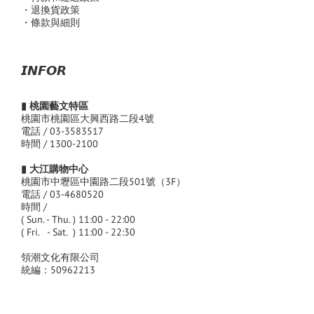
・退換貨政策
・條款與細則
𝙄𝙉𝙁𝙊𝙍
▮ 桃園藝文特區
桃園市桃園區大興西路二段4號
電話 / 03-3583517
時間 / 1300-2100
▮ 大江購物中心
桃園市中壢區中園路二段501號（3F）
電話 / 03-4680520
時間 /
( Sun. - Thu. ) 11:00 - 22:00
( Fri. - Sat. ) 11:00 - 22:30
領潮文化有限公司
統編：50962213