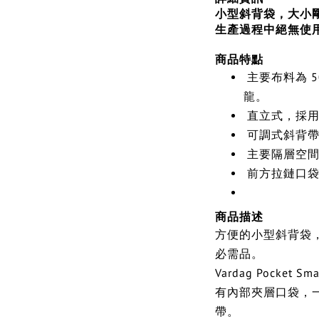
小型斜背袋，大小
生產過程中絕無使用 
商品特點
主要布料為 5
龍。
直立式，採用
可調式斜背帶
主要隔層空間
前方拉鏈口袋
商品描述
方便的小型斜背袋
必需品。
Vardag Pocke
有內部夾層口袋，
帶。