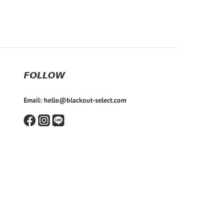
𝙁𝙊𝙇𝙇𝙊𝙒
Email: hello@blackout-select.com