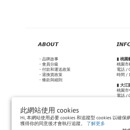
𝘼𝘽𝙊𝙐𝙏
𝙄𝙉𝙁
・品
牌故事
▮ 桃
・會員分級
桃園市
・付款和運送政策
電話 / 
・退換貨政策
時間 / 
・條款與細則
▮ 大
桃園市
電話 / 
時間 /
( Sun. -
此網站使用 cookies
( Fri. -
Hi, 本網站使用必要 cookies 和追蹤型 cookies 
領潮文
獲得你的同意後才會執行追蹤。
了解更多
統編：5