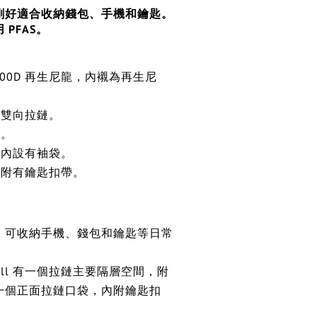
剛好適合收納錢包、手機和鑰匙。
PFAS。
00D 再生尼龍，內襯為再生尼
雙向拉鏈。
。
內設有袖袋。
附有鑰匙扣帶。
，可收納手機、錢包和鑰匙等日常
t Small 有一個拉鏈主要隔層空間，附
一個正面拉鏈口袋，內附鑰匙扣