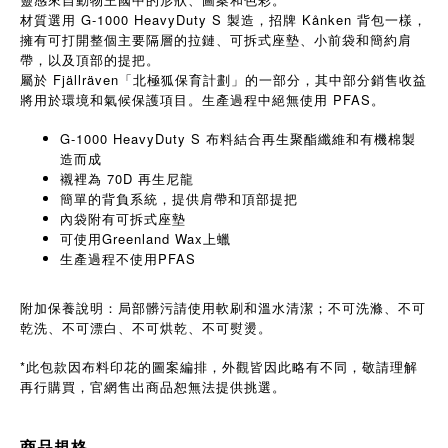
材質選用 G-1000 HeavyDuty S 製造，招牌 Kånken 背包一樣，
擁有可打開整個主要隔層的拉鏈、可拆式座墊、小前袋和簡約肩
帶，以及頂部的提把。
屬於 Fjällräven「北極狐保育計劃」的一部分，其中部分銷售收益
將用於環境和氣候保護項目。生產過程中絕無使用 PFAS。
G-1000 HeavyDuty S 布料結合再生聚酯纖維和有機棉製
造而成
襯裡為 70D 再生尼龍
簡單的背負系統，提供肩帶和頂部提把
內袋附有可拆式座墊
可使用Greenland Wax上蠟
生產過程不使用PFAS
附加保養說明：局部髒污請使用軟刷和溫水清潔；不可洗滌、不可
乾洗、不可漂白、不可烘乾、不可熨燙。
*此包款因布料印花的圖案編排，外觀皆因此略有不同，敬請理解
再行購買，官網售出商品恕無法提供挑選。
商品規格