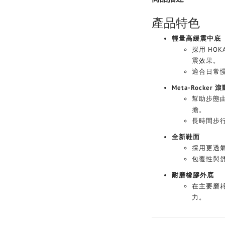
產品特色
輕量高緩震中底
採用 HOK
震效果。
適合日常
Meta-Rocker
幫助步態
擔。
長時間步
全新鞋面
採用更透氣的
包覆性與
耐磨橡膠外底
在主要磨
力。