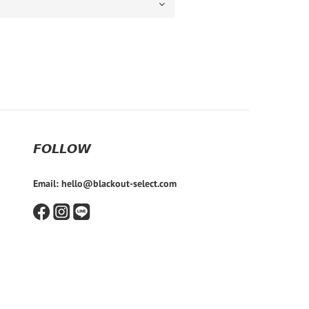
𝙁𝙊𝙇𝙇𝙊𝙒
Email: hello@blackout-select.com