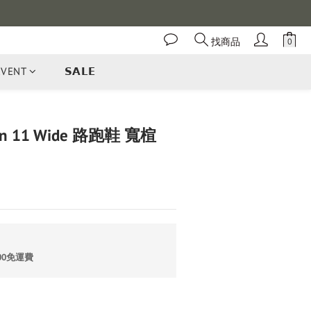
找商品
EVENT
𝗦𝗔𝗟𝗘
立即購買
ton 11 Wide 路跑鞋 寬楦
00免運費