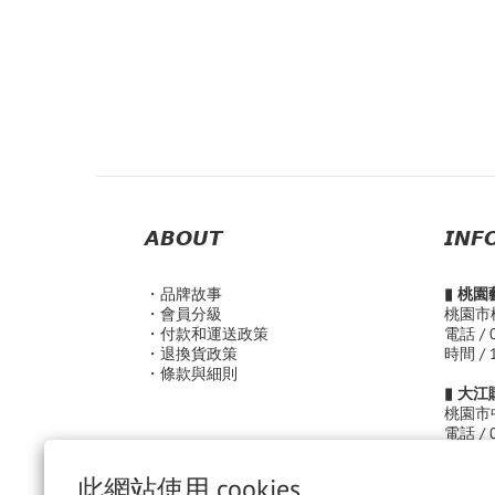
𝘼𝘽𝙊𝙐𝙏
𝙄𝙉𝙁
・品
牌故事
▮ 桃
・會員分級
桃園市
・付款和運送政策
電話 / 
・退換貨政策
時間 / 
・條款與細則
▮ 大
桃園市
電話 / 
時間 /
( Sun. -
此網站使用 cookies
( Fri. -