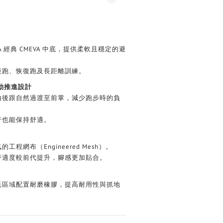
A 經典 CMEVA 中底，提供柔軟且穩定的避
慢跑、恢復跑及長距離訓練。
 滾動推進設計
由後跟自然過渡至前掌，減少跑步時的負
行也能保持舒適。
工程網布（Engineered Mesh）。
舒適度較前代提升，腳感更加貼合。
耗區域配置耐磨橡膠，提高耐用性與抓地