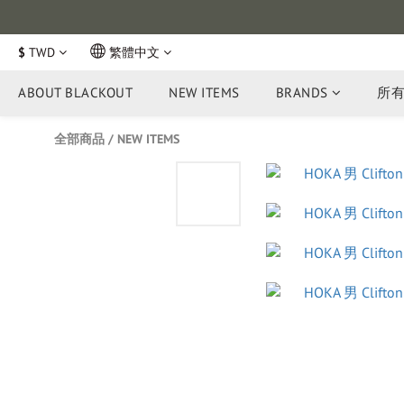
$
TWD
繁體中文
ABOUT BLACKOUT
NEW ITEMS
BRANDS
所
全部商品
/
NEW ITEMS