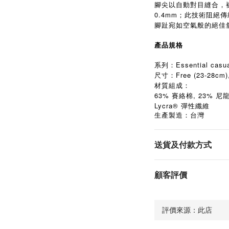
腳尖以自動對目縫合，襪口
0.4mm；此技術阻絕
腳趾宛如空氣般的絕佳
產品規格
系列：Essential casua
尺寸：Free (23-28cm),
材質組成：
63% 賽絡棉, 23% 尼龍
Lycra® 彈性纖維
生產製造：台灣
送貨及付款方式
顧客評價