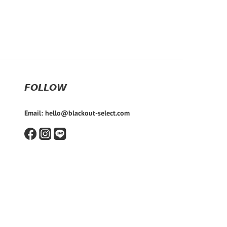
𝙁𝙊𝙇𝙇𝙊𝙒
Email: hello@blackout-select.com