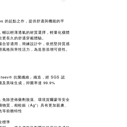
l series 的起點之作，提供舒適與機能的平
，輔以輕薄透氣的材質選擇，輕量化襪體
款更長久的舒適穿戴體驗。
場合皆適用，簡練設計中，依然堅持質感
用風格與率性活力，為造形添增可搭性。
teev® 抗菌纖維」織造，經 SGS 認
及異味生成，抑菌率達 99.9%
，免除塗佈藥劑脫落、環境賀爾蒙等安全
礦物質，相較銀（Ag⁺）具有更加親膚、
色等前瞻特性
全標準