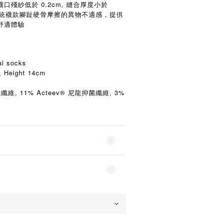
殘紗低於 0.2cm, 縫合厚度小於
傳統襪款腳趾硬骨摩擦的異物不適感，提供
舒適體驗
l socks
 Height 14cm
纖維, 11% Acteev® 尼龍抑菌纖維, 3%