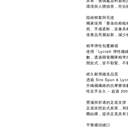
具有「無偶氮染料製程
環境與人體損害，符合
阻絕棉絮與毛毬
獨家採用「賽洛紡精梳棉」
然、手感柔軟，並兼具
使產品亮麗如新，減少
精準彈性包覆腳感
使用「Lycra® 彈
數，透過開發團隊精準
閒款式，皆不勒緊、不
經久耐用織造品質
憑藉 Siro Spun & 
升織襪纖維的抗摩擦係
性近乎永久 – 超過 2
豐滿與舒適的足底支撐
足底依照款式差異，局
圈結構，提供足底具有
平整襪頭縫口