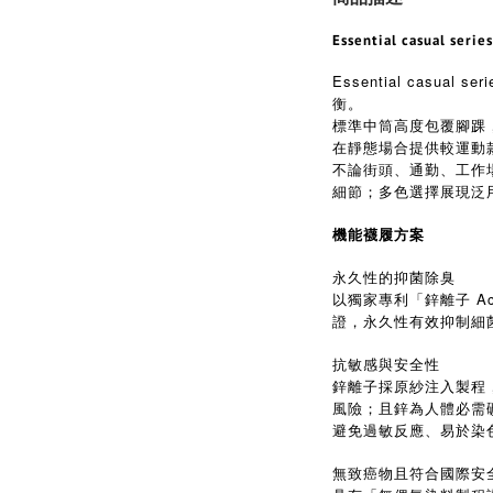
Essential casual series
Essential casua
衡。
標準中筒高度包覆腳踝
在靜態場合提供較運動
不論街頭、通勤、工作
細節；多色選擇展現泛
機能襪履方案
永久性的抑菌除臭
以獨家專利「鋅離子 Ac
證，永久性有效抑制細菌
抗敏感與安全性
鋅離子採原紗注入製程
風險；且鋅為人體必需
避免過敏反應、易於染
無致癌物且符合國際安