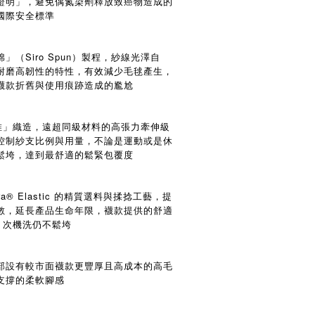
證明」，避免偶氮染劑釋放致癌物造成的
國際安全標準
（Siro Spun）製程，紗線光澤自
耐磨高韌性的特性，有效減少毛毬產生，
襪款折舊與使用痕跡造成的尷尬
性纖維」織造，遠超同級材料的高張力牽伸級
控制紗支比例與用量，不論是運動或是休
鬆垮，達到最舒適的鬆緊包覆度
Lycra® Elastic 的精質選料與揉捻工藝，提
數，延長產品生命年限，襪款提供的舒適
00 次機洗仍不鬆垮
部設有較市面襪款更豐厚且高成本的高毛
支撐的柔軟腳感