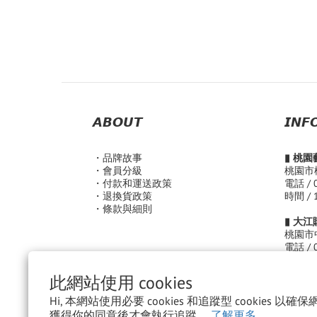
𝘼𝘽𝙊𝙐𝙏
𝙄𝙉𝙁
・品
牌故事
▮ 桃
・會員分級
桃園市
・付款和運送政策
電話 / 
・退換貨政策
時間 / 
・條款與細則
▮ 大
桃園市
電話 / 
時間 /
( Sun. -
此網站使用 cookies
( Fri. -
Hi, 本網站使用必要 cookies 和追蹤型 cookies 
領潮文
獲得你的同意後才會執行追蹤。
了解更多