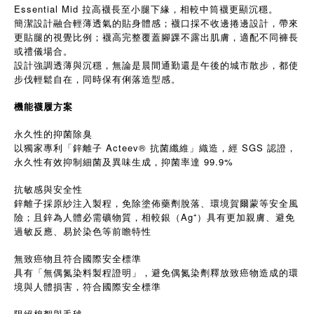
Essential Mid 拉高襪長至小腿下緣，相較中筒襪更顯沉穩。
簡潔設計融合輕薄透氣的貼身體感；襪口採不收邊捲邊設計，帶來
更貼腿的視覺比例；襪高完整覆蓋腳踝不露出肌膚，適配不同褲長
或禮儀場合。
設計強調透薄與沉穩，無論是晨間通勤還是午後的城市散步，都使
步伐輕鬆自在，同時保有俐落造型感。
機能襪履方案
永久性的抑菌除臭
以獨家專利「鋅離子 Acteev® 抗菌纖維」織造，經 SGS 認證，
永久性有效抑制細菌及異味生成，抑菌率達 99.9%
抗敏感與安全性
鋅離子採原紗注入製程，免除塗佈藥劑脫落、環境賀爾蒙等安全風
險；且鋅為人體必需礦物質，相較銀（Ag⁺）具有更加親膚、避免
過敏反應、易於染色等前瞻特性
無致癌物且符合國際安全標準
具有「無偶氮染料製程證明」，避免偶氮染劑釋放致癌物造成的環
境與人體損害，符合國際安全標準
阻絕棉絮與毛毬