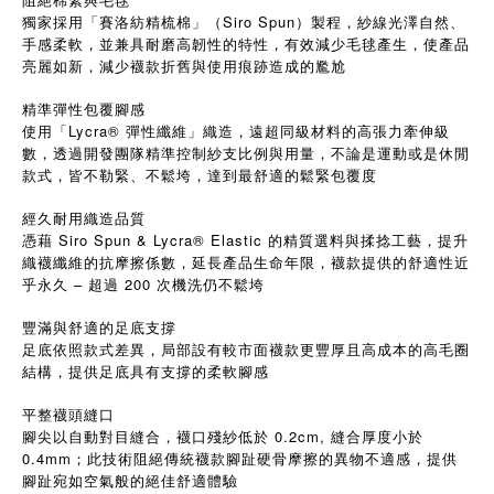
獨家採用「賽洛紡精梳棉」（Siro Spun）製程，紗線光澤自然、
手感柔軟，並兼具耐磨高韌性的特性，有效減少毛毬產生，使產品
亮麗如新，減少襪款折舊與使用痕跡造成的尷尬
精準彈性包覆腳感
使用「Lycra® 彈性纖維」織造，遠超同級材料的高張力牽伸級
數，透過開發團隊精準控制紗支比例與用量，不論是運動或是休閒
款式，皆不勒緊、不鬆垮，達到最舒適的鬆緊包覆度
經久耐用織造品質
憑藉 Siro Spun & Lycra® Elastic 的精質選料與揉捻工藝，提升
織襪纖維的抗摩擦係數，延長產品生命年限，襪款提供的舒適性近
乎永久 – 超過 200 次機洗仍不鬆垮
豐滿與舒適的足底支撐
足底依照款式差異，局部設有較市面襪款更豐厚且高成本的高毛圈
結構，提供足底具有支撐的柔軟腳感
平整襪頭縫口
腳尖以自動對目縫合，襪口殘紗低於 0.2cm, 縫合厚度小於
0.4mm；此技術阻絕傳統襪款腳趾硬骨摩擦的異物不適感，提供
腳趾宛如空氣般的絕佳舒適體驗