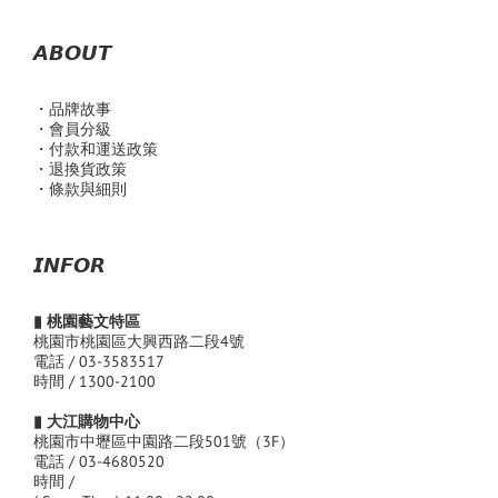
𝘼𝘽𝙊𝙐𝙏
・品
牌故事
・會員分級
・付款和運送政策
・退換貨政策
・條款與細則
𝙄𝙉𝙁𝙊𝙍
▮ 桃園藝文特區
桃園市桃園區大興西路二段4號
電話 / 03-3583517
時間 / 1300-2100
▮ 大江購物中心
桃園市中壢區中園路二段501號（3F）
電話 / 03-4680520
時間 /