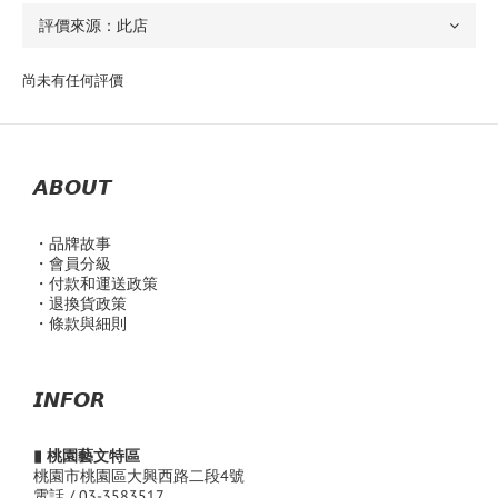
尚未有任何評價
𝘼𝘽𝙊𝙐𝙏
・品
牌故事
・會員分級
・付款和運送政策
・退換貨政策
・條款與細則
𝙄𝙉𝙁𝙊𝙍
▮ 桃園藝文特區
桃園市桃園區大興西路二段4號
電話 / 03-3583517