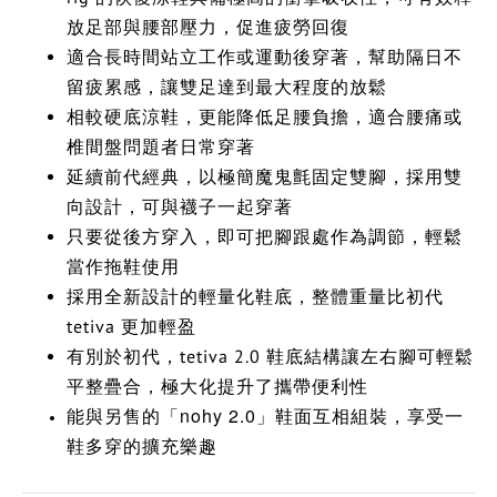
放足部與腰部壓力，促進疲勞回復
適合長時間站立工作或運動後穿著，幫助隔日不
留疲累感，讓雙足達到最大程度的放鬆
相較硬底涼鞋，更能降低足腰負擔，適合腰痛或
椎間盤問題者日常穿著
延續前代經典，以極簡魔鬼氈固定雙腳，採用雙
向設計，可與襪子一起穿著
只要從後方穿入，即可把腳跟處作為調節，輕鬆
當作拖鞋使用
採用全新設計的輕量化鞋底，整體重量比初代
tetiva 更加輕盈
有別於初代，tetiva 2.0 鞋底結構讓左右腳可輕鬆
平整疊合，極大化提升了攜帶便利性
nohy 2.0
能與另售的「
」鞋面互相組裝，享受一
鞋多穿的擴充樂趣