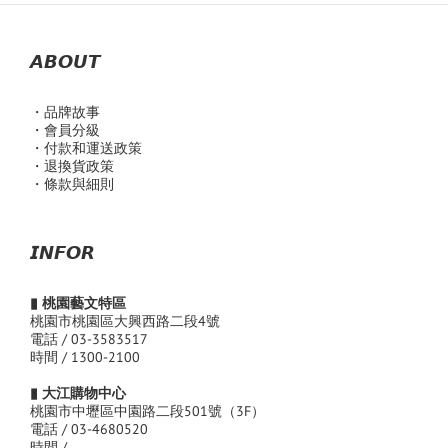
𝘼𝘽𝙊𝙐𝙏
・品
牌故事
・會員分級
・付款和運送政策
・退換貨政策
・條款與細則
𝙄𝙉𝙁𝙊𝙍
▮ 桃園藝文特區
桃園市桃園區大興西路二段4號
電話 / 03-3583517
時間 / 1300-2100
▮ 大江購物中心
桃園市中壢區中園路二段501號（3F）
電話 / 03-4680520
時間 /