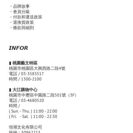
・品
牌故事
・會員分級
・付款和運送政策
・退換貨政策
・條款與細則
𝙄𝙉𝙁𝙊𝙍
▮ 桃園藝文特區
桃園市桃園區大興西路二段4號
電話 / 03-3583517
時間 / 1300-2100
▮ 大江購物中心
桃園市中壢區中園路二段501號（3F）
電話 / 03-4680520
時間 /
( Sun. - Thu. ) 11:00 - 22:00
( Fri. - Sat. ) 11:00 - 22:30
領潮文化有限公司
統編：50962213