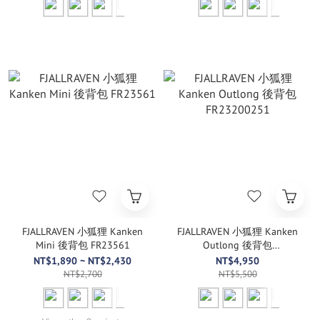
FJALLRAVEN 小狐狸 Kanken
FJALLRAVEN 小狐狸 Kanken
Mini 後背包 FR23561
Outlong 後背包
FR23200251
NT$1,890 ~ NT$2,430
NT$4,950
NT$2,700
NT$5,500