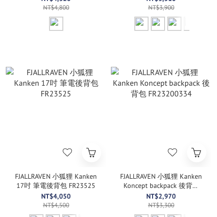
NT$4,800
NT$3,900
FJALLRAVEN 小狐狸 Kanken
FJALLRAVEN 小狐狸 Kanken
17吋 筆電後背包 FR23525
Koncept backpack 後背包
FR23200334
NT$4,050
NT$2,970
NT$4,500
NT$3,300