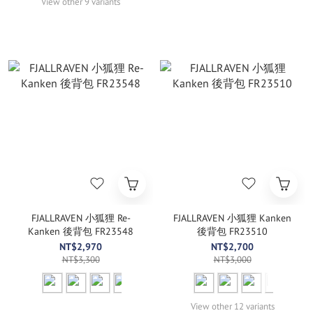
View other 9 variants
FJALLRAVEN 小狐狸 Re-
FJALLRAVEN 小狐狸 Kanken
Kanken 後背包 FR23548
後背包 FR23510
NT$2,970
NT$2,700
NT$3,300
NT$3,000
View other 12 variants