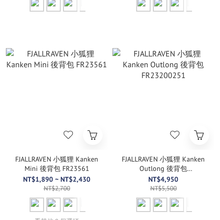
FJALLRAVEN 小狐狸 Kanken
FJALLRAVEN 小狐狸 Kanken
Mini 後背包 FR23561
Outlong 後背包
FR23200251
NT$1,890 ~ NT$2,430
NT$4,950
NT$2,700
NT$5,500