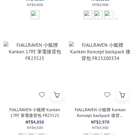
NT$4,800
NT$3,900
FJALLRAVEN 小狐狸 Kanken
FJALLRAVEN 小狐狸 Kanken
17吋 筆電後背包 FR23525
Koncept backpack 後背包
FR23200334
NT$4,050
NT$2,970
NT$4,500
NT$3,300