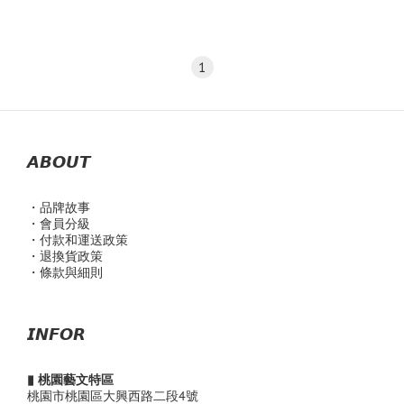
1
𝘼𝘽𝙊𝙐𝙏
・品
牌故事
・會員分級
・付款和運送政策
・退換貨政策
・條款與細則
𝙄𝙉𝙁𝙊𝙍
▮ 桃園藝文特區
桃園市桃園區大興西路二段4號